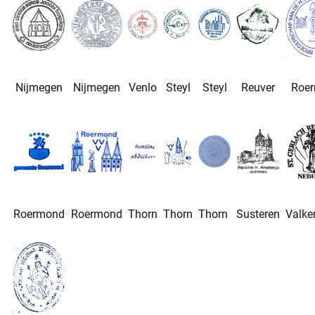
Nijmegen
Nijmegen
Venlo
Steyl
Steyl
Reuver
Roe
Roermond
Roermond
Thorn
Thorn
Thorn
Susteren
Valk