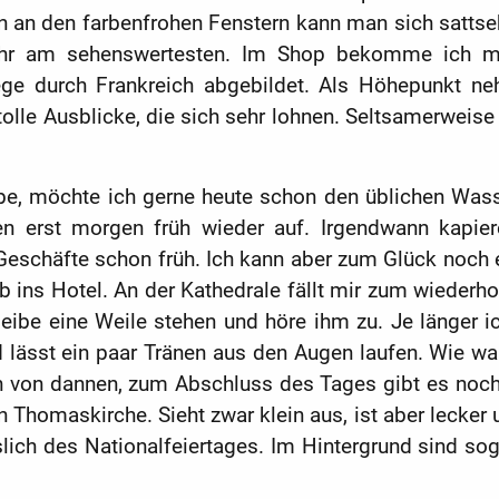
 an den farbenfrohen Fenstern kann man sich sattseh
 Uhr am sehenswertesten. Im Shop bekomme ich me
ege durch Frankreich abgebildet. Als Höhepunkt ne
lle Ausblicke, die sich sehr lohnen. Seltsamerweise
e, möchte ich gerne heute schon den üblichen Wasser
n erst morgen früh wieder auf. Irgendwann kapier
n Geschäfte schon früh. Ich kann aber zum Glück noch
 ins Hotel. An der Kathedrale fällt mir zum wiederho
ibe eine Weile stehen und höre ihm zu. Je länger i
und lässt ein paar Tränen aus den Augen laufen. Wi
ich von dannen, zum Abschluss des Tages gibt es n
homaskirche. Sieht zwar klein aus, ist aber lecker 
slich des Nationalfeiertages. Im Hintergrund sind sog