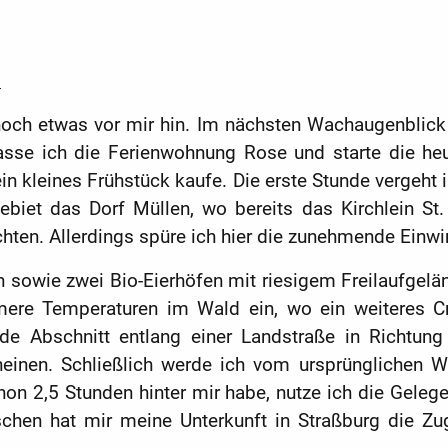
)
 noch etwas vor mir hin. Im nächsten Wachaugenblick
asse ich die Ferienwohnung Rose und starte die he
r ein kleines Frühstück kaufe. Die erste Stunde verge
biet das Dorf Müllen, wo bereits das Kirchlein St. 
hten. Allerdings spüre ich hier die zunehmende Einwi
 sowie zwei Bio-Eierhöfen mit riesigem Freilaufgelän
mere Temperaturen im Wald ein, wo ein weiteres Cr
de Abschnitt entlang einer Landstraße in Richtung
einen. Schließlich werde ich vom ursprünglichen W
hon 2,5 Stunden hinter mir habe, nutze ich die Geleg
schen hat mir meine Unterkunft in Straßburg di