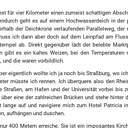
st für vier Kilometer einen zumeist schattigen Absc
ndurch geht es auf einem Hochwasserdeich in der p
erhalb der Deichkrone verlaufenden Parallelweg, d
muss ich dann aber doch auf dem Leinpfad am Fluss 
stempel ab. Direkt gegenüber lädt der belebte Markt
gibt es ein kaltes Weizen, bei den Temperaturen n
 und die waren vorbildlich.
aber eigentlich wollte ich ja noch bis Straßburg, wo
ometer müsste ich rennen. Ich überquere also den Rhe
e Straßen, am Hafen und der Universität vorbei bis z
ite über eine der zahlreichen Brücken und stehe hinte
ht lange auf und navigiere mich zum Hotel Patricia 
hen, aufhängen und duschen.
h nur 400 Metern erreiche. Sie ist ein imposantes Kirc