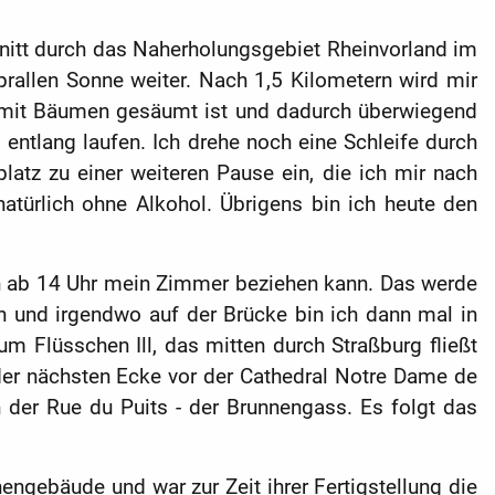
hnitt durch das Naherholungsgebiet Rheinvorland im
rallen Sonne weiter. Nach 1,5 Kilometern wird mir
er mit Bäumen gesäumt ist und dadurch überwiegend
entlang laufen. Ich drehe noch eine Schleife durch
platz zu einer weiteren Pause ein, die ich mir nach
atürlich ohne Alkohol. Übrigens bin ich heute den
 ich ab 14 Uhr mein Zimmer beziehen kann. Das werde
in und irgendwo auf der Brücke bin ich dann mal in
um Flüsschen Ill, das mitten durch Straßburg fließt
r der nächsten Ecke vor der Cathedral Notre Dame de
in der Rue du Puits - der Brunnengass. Es folgt das
hengebäude und war zur Zeit ihrer Fertigstellung die