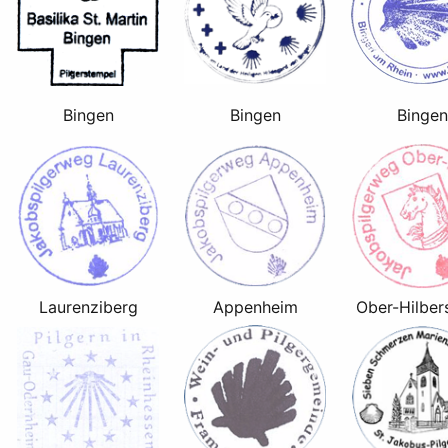
Bingen
Bingen
Bingen
Laurenziberg
Appenheim
Ober-Hilber