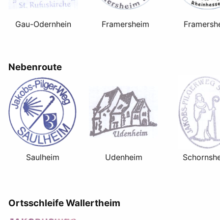
Gau-Odernhein
Framersheim
Framersh
Nebenroute
Saulheim
Udenheim
Schornsh
Ortsschleife Wallertheim