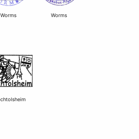
Worms
Worms
chtolsheim