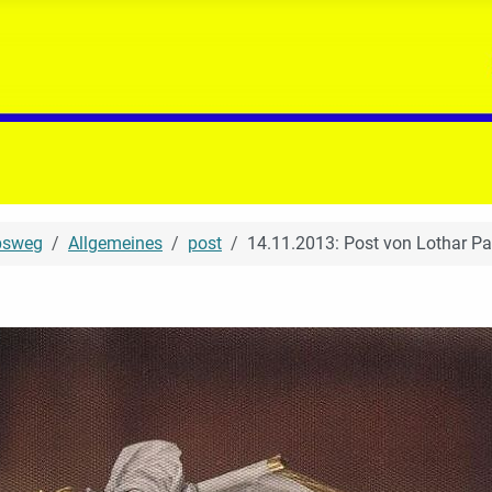
bsweg
Allgemeines
post
14.11.2013: Post von Lothar Pa